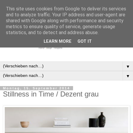
This site uses cookies from Google to deliver its services
and to analyze traffic. Your IP address and user-agent are
shared with Google along with performance and security
metrics to ensure quality of service, generate usage
statistics, and to detect and address abuse.
LEARN MORE
GOT IT
▼
▼
Montag, 15. September 2014
Stillness in Time / Dezent grau