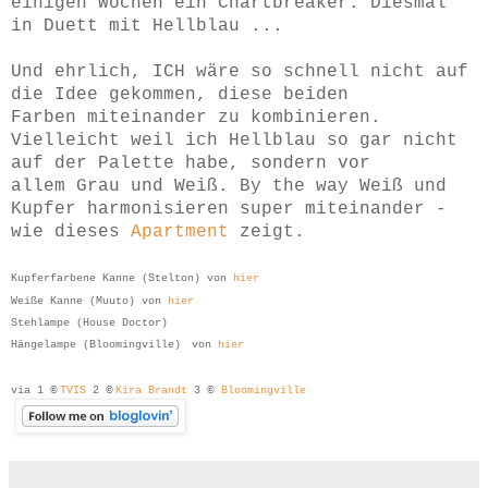
einigen Wochen ein Chartbreaker. Diesmal
in Duett mit Hellblau ...
Und ehrlich, ICH wäre so schnell nicht auf
die Idee gekommen, diese beiden
Farben miteinander zu kombinieren.
Vielleicht weil ich Hellblau so gar nicht
auf der Palette habe, sondern vor
allem Grau und Weiß.
By the way Weiß und
Kupfer harmonisieren super miteinander -
wie dieses
Apartment
zeigt.
Kupferfarbene Kanne (Stelton) von
hier
Weiße Kanne (Muuto) von
hier
Stehlampe (House Doctor)
Hängelampe (Bloomingville)
von
hier
via 1
©
TVIS
2
©
Kira Brandt
3
©
Bloomingville