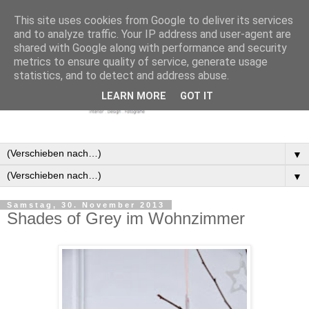
This site uses cookies from Google to deliver its services
and to analyze traffic. Your IP address and user-agent are
shared with Google along with performance and security
metrics to ensure quality of service, generate usage
statistics, and to detect and address abuse.
LEARN MORE
GOT IT
▼
▼
Samstag, 30. November 2013
Shades of Grey im Wohnzimmer