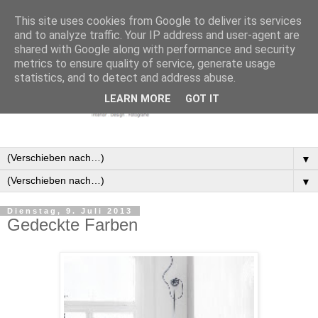
This site uses cookies from Google to deliver its services
and to analyze traffic. Your IP address and user-agent are
shared with Google along with performance and security
metrics to ensure quality of service, generate usage
statistics, and to detect and address abuse.
LEARN MORE
GOT IT
▼
▼
Dienstag, 9. Juli 2013
Gedeckte Farben