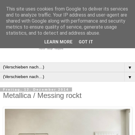
This site uses cookies from Google to deliver its services
and to analyze traffic. Your IP address and user-agent are
shared with Google along with performance and security
metrics to ensure quality of service, generate usage
statistics, and to detect and address abuse.
LEARN MORE
GOT IT
▼
▼
Freitag, 12. Dezember 2014
Metallica / Messing rockt