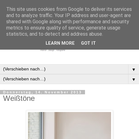
This site uses cookies from Google to deliver its services
and to analyze traffic. Your IP address and user-agent are
shared with Google along with performance and security
metrics to ensure quality of service, generate usage
statistics, and to detect and address abuse.
LEARN MORE
GOT IT
▼
▼
Donnerstag, 14. November 2013
Weißtöne